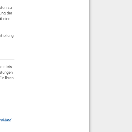
aten zu
ung der
it eine
tteilung
e stets
istungen
ür Ihren
iveMind