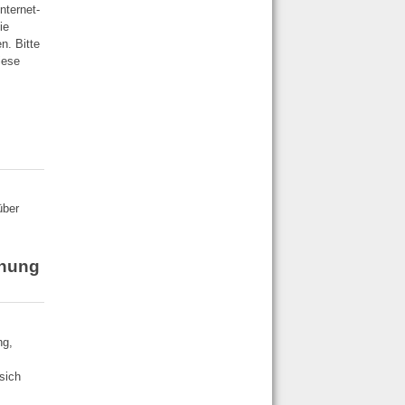
nternet-
ie
n. Bitte
iese
über
chung
ng,
sich
.