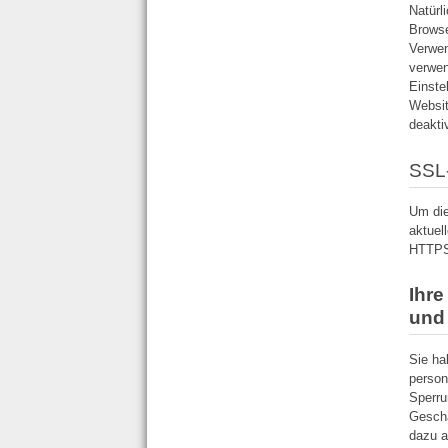
Natürl
Browse
Verwen
verwen
Einste
Websit
deakti
SSL
Um die
aktuel
HTTP
Ihre
und
Sie ha
person
Sperru
Geschä
dazu a