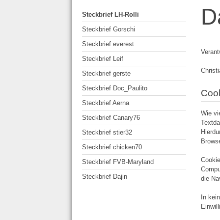
D
Steckbrief LH-Rolli
Steckbrief Gorschi
Steckbrief everest
Verant
Steckbrief Leif
Christ
Steckbrief gerste
Steckbrief Doc_Paulito
Coo
Steckbrief Aerna
Wie vi
Steckbrief Canary76
Textda
Hierdu
Steckbrief stier32
Browse
Steckbrief chicken70
Cookie
Steckbrief FVB-Maryland
Comput
Steckbrief Dajin
die Na
In kei
Einwil